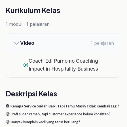
Impact in Hospitality Business
Deskripsi Kelas
🏨
Kenapa Service Sudah Baik, Tapi Tamu Masih Tidak Kembali Lagi?
😓 Staff sudah ramah, tapi customer experience belum konsisten?
😓 Banyak komplain kecil yang terus berulang?
😓 Sulit menjaga standar pelayanan di semua tim?
Di industri hospitality, pelayanan yang baik saja tidak cukup.
Yang membuat tamu kembali bukan hanya service, tapi
impact
pengalaman yang mereka rasakan dari interaksi dengan tim Anda
.
Melalui kelas
Coaching Impact in Hospitality Business
, Anda akan
mempelajari cara menjadi leader yang mampu mengembangkan tim
hospitality melalui coaching yang tepat, sehingga kualitas layanan
meningkat secara konsisten dan berdampak langsung pada kepuasan
tamu.
📚 Materi yang akan dipelajari:
✅
Mindset Coaching dalam Hospitality Industry
✅
Service Excellence & Guest Experience
✅
Membangun Budaya Pelayanan yang Konsisten
✅
Teknik Coaching untuk Frontliner