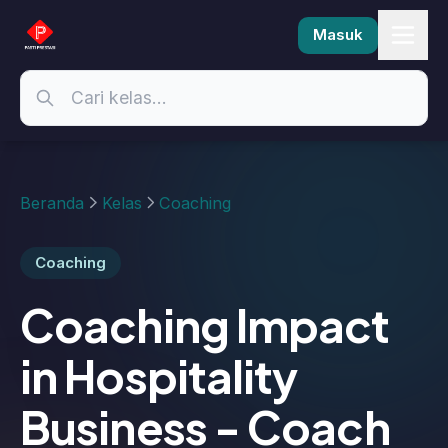
Masuk
Beranda
Kelas
Coaching
Coaching
Coaching Impact
in Hospitality
Business - Coach
Edi Purnomo
2 siswa terdaftar