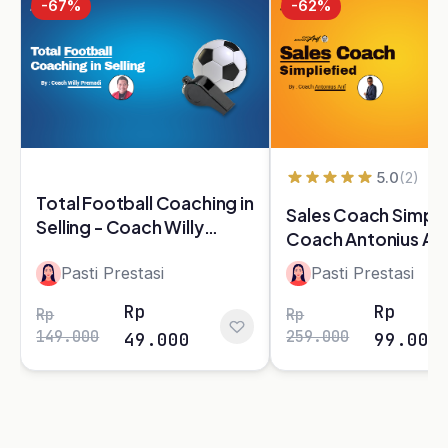
Kategori Kelas
Selling
Motivasi
Leadership
Coaching
A.I. Profiling
Lainnya
Kelas
Artikel
Event
Tentang Kami