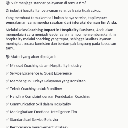
✅
Handling Complaint dengan Pendekatan Coaching
✅
Communication Skill dalam Hospitality
✅
Meningkatkan Emotional Intelligence Tim
✅
Standardisasi Service Behavior
✅
Performance Improvement Strategy
🎯 Manfaat yang akan Anda dapatkan:
🏆 Meningkatkan kualitas layanan secara konsisten
🏆 Membentuk tim yang lebih responsif dan profesional
🏆 Mengurangi komplain pelanggan
🏆 Meningkatkan kepuasan dan loyalitas tamu
🏆 Mengembangkan kemampuan coaching leader
🏆 Meningkatkan reputasi bisnis hospitality
🎁 Yang Akan Anda Dapatkan:
📘 E-Module
🎥 Video Pembelajaran
📜 E-Certificate
🎯 Kelas ini cocok untuk:
✔
Hotel Manager
✔
Supervisor Hospitality
✔