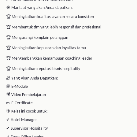
Front Office Leader
✔
Restaurant Manager
✔
Housekeeping Leader
✔
Business Owner Hospitality
✔
Siapa saja di industri layanan dan hospitality
🚀 Hospitality bukan hanya soal melayani.
Tapi tentang menciptakan pengalaman yang meninggalkan kesan.
🔥 Saatnya meningkatkan impact layanan melalui
Coaching Impact in
Hospitality Business
.
Tentang Instruktur
Pasti Prestasi
Master Coach
instruktur
Ulasan dari Siswa