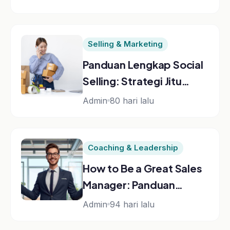
Coaching & Leadership
How to Be a Great Sales
Manager: Panduan
Kepemimpinan Tim
Admin
94 hari lalu
Penjualan
Coaching & Leadership
Strategi Komunikasi
Efektif Remaja dengan
Orang Tua: Panduan
Admin
107 hari lalu
Lengkap
Coaching & Leadership
Panduan Lengkap Master
Public Speaking: Teknik,