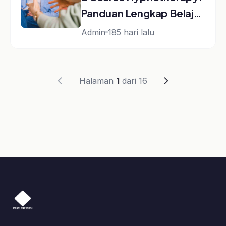
Kategori Kelas
Selling
Motivasi
Leadership
Coaching
A.I. Profiling
Lainnya
Kelas
Artikel
Event
Tentang Kami