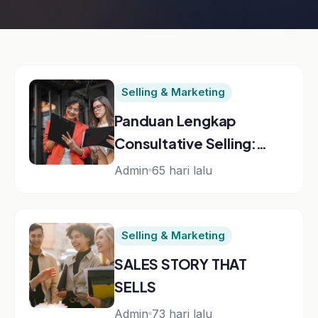
Selling & Marketing
Panduan Lengkap
Consultative Selling:
Strategi Penjualan
Admin
65 hari lalu
Berbasis Solusi
Selling & Marketing
SALES STORY THAT
SELLS
Admin
73 hari lalu
Selling & Marketing
Panduan Lengkap Social
Selling: Strategi Jitu
Melejitkan Penjualan B2B
Admin
80 hari lalu
& B2C