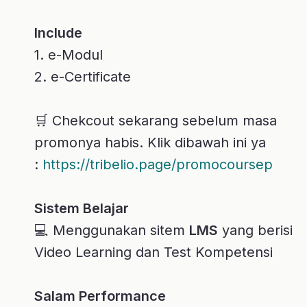
Anda akan mendapatkan 4 kelas berikut:
Science of Motivation
Science of Motivation
Smart Prospecting and Social
Selling
sales
Effective Sales Management in
New Era*
manager leader
Goal Setting for Sales
sales