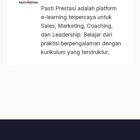
A.I. Profiling
Lainnya
Kelas
Artikel
Event
Tentang Kami
Bantuan
Kebijakan Data & Pengembalian Dana
Cara Pembelian
Cara Akses Kelas
Cara Akses Live Class