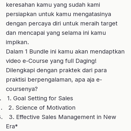
.
2. Science of Motivation
.
3. Effective Sales Management in New
Era*
.
4. mart Prospecting and Social Selling
Siapa Trainernya?
🧑
Coach Antonius Arif
Licensed Trainer Neuro-Linguistic
Programming from Dr Richard Bandler
& The Society of NLP, USA.
Credential Professional Certified Coach
– International Coach Federation, USA
Price
💰
Dapatkan 4 Kelas e-Course tersebut
sekarang juga dalam 1 Bundle hanya
dengan harga
Rp 596.000
Rp 499.000
à