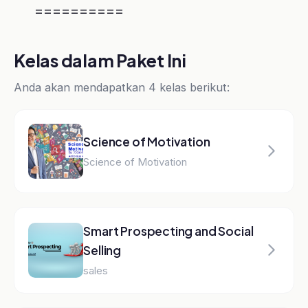
Tentang Instruktur
Pasti Prestasi
Platform E-Learning
Pasti Prestasi adalah platform
e-learning terpercaya untuk
Sales, Marketing, Coaching,
dan Leadership. Belajar dari
praktisi berpengalaman dengan
kurikulum yang terstruktur.