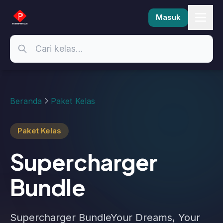
Masuk
Beranda
Paket Kelas
Paket Kelas
Supercharger
Bundle
Supercharger BundleYour Dreams, Your
Realty!Kalau kamu mampir kesini berarti
kamu lagi kurang motivasi ya? Atau kamu
lagi meragukan kemampuan kamu? Atau