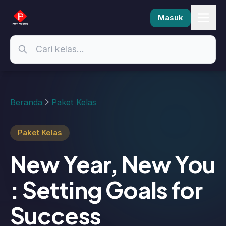
Masuk
Beranda
Paket Kelas
Paket Kelas
New Year, New You
: Setting Goals for
Success
Awal tahun seringkali menjadi momen yang
menantang, dimana Anda merasa tertekan
untuk membuat resolusi dan