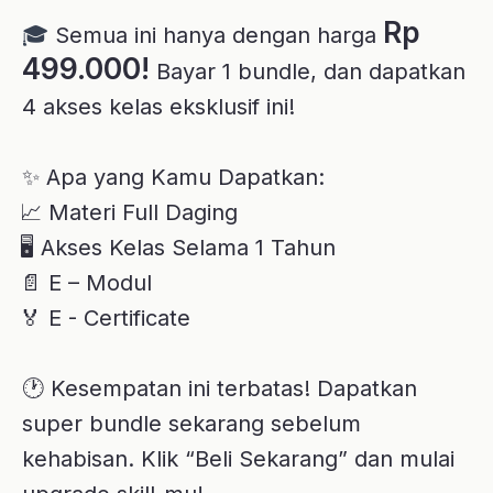
upgrade skill-mu!
https://tribelio.page/promocoursepp
*Sistem Belajar
*
Menggunakan sitem *
LMS*
yang
👨
💻
berisi Video Learning dan Test Kompetensi
*Salam Performance*
==========
Kelas dalam Paket Ini
Anda akan mendapatkan 4 kelas berikut:
Goal Setting for Sales
sales