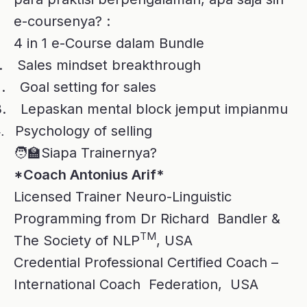
TM
The Society of NLP
, USA
Credential Professional Certified Coach –
International Coach Federation, USA
Rp
Semua ini hanya dengan harga
🎓
499.000!
Bayar 1 bundle, dan dapatkan
4 akses kelas eksklusif ini!
Apa yang Kamu Dapatkan:
✨
Materi Full Daging
📈
️ Akses Kelas Selama 1 Tahun
🖥
E – Modul
📄
E - Certificate
🏅
Kesempatan ini terbatas! Dapatkan
🕐
super bundle sekarang sebelum
kehabisan. Klik “Beli Sekarang” dan mulai