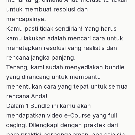
yang dirancang untuk membantu
menentukan cara yang tepat untuk semua
rencana Anda!
Dalam 1 Bundle ini kamu akan
mendapatkan video e-Course yang full
daging! Dilengkapi dengan praktek dari
para praktisi berpengalaman, apa saja sih
e-coursenya? :
4 in 1 e-Course dalam Bundle
.
Sales mindset breakthrough
.
Goal setting for sales
.
Lepaskan mental block jemput impianmu
Psychology of selling
.
Siapa Trainernya?
🧑
🏫
*Coach Antonius Arif*
Licensed Trainer Neuro-Linguistic
Programming from Dr Richard Bandler &