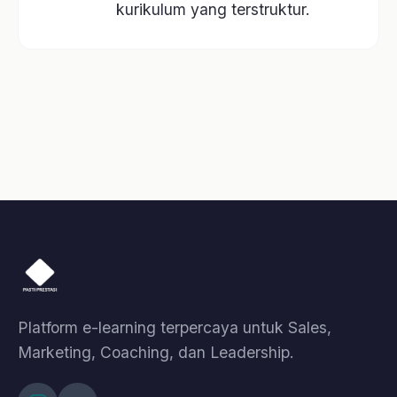
Artikel
Event
Tentang Kami
Bantuan
Kebijakan Data & Pengembalian Dana
Cara Pembelian
Cara Akses Kelas
Cara Akses Live Class
© 2026 Pasti Prestasi by Korpora Consulting