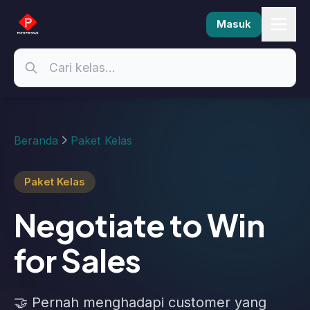
Masuk
Beranda
Paket Kelas
Paket Kelas
Negotiate to Win
for Sales
🤝 Pernah menghadapi customer yang
suka menekan harga sampai habis-
habisan?🤝 Pernah merasa sudah
memberikan penawaran terbaik, tetapi