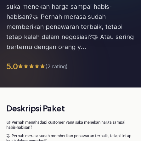
tetap kalah dalam negosiasi?🤝 Atau sering
bertemu dengan orang y...
5.0
(2 rating)
Deskripsi Paket
🤝 Pernah menghadapi customer yang suka menekan harga sampai
habis-habisan?
🤝 Pernah merasa sudah memberikan penawaran terbaik, tetapi tetap
kalah dalam negosiasi?
🤝 Atau sering bertemu dengan orang yang menggunakan "dirty tricks"
dan strategi tertentu untuk mendapatkan keuntungan lebih besar dalam
negosiasi?
Jika iya, berarti kemampuan negosiasi Anda perlu ditingkatkan.
Banyak orang mengira negosiasi adalah soal adu argumentasi atau siapa
yang lebih keras. Padahal, negosiasi yang efektif adalah kemampuan
untuk menciptakan solusi yang menguntungkan sekaligus
mempertahankan nilai yang Anda tawarkan.
Melalui kelas
Negotiate to Win for Sales
, Anda akan mempelajari
strategi dan teknik negosiasi yang digunakan oleh sales profesional untuk
menghadapi berbagai tipe customer, mengatasi keberatan,