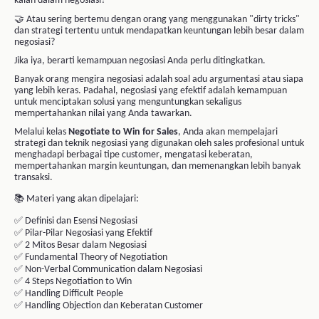
mempertahankan margin keuntungan, dan memenangkan lebih banyak
transaksi.
📚 Materi yang akan dipelajari:
✅
Definisi dan Esensi Negosiasi
✅
Pilar-Pilar Negosiasi yang Efektif
✅
2 Mitos Besar dalam Negosiasi
✅
Fundamental Theory of Negotiation
✅
Non-Verbal Communication dalam Negosiasi
✅
4 Steps Negotiation to Win
✅
Handling Difficult People
✅
Handling Objection dan Keberatan Customer
🎯 Kelas ini cocok untuk:
✔
Sales Executive
✔
Sales Supervisor & Manager
✔
Account Executive
✔
Business Development
✔
Entrepreneur & Business Owner
✔
Profesional yang terlibat dalam proses penjualan dan negosiasi
🔥 Jangan lagi kehilangan peluang bisnis hanya karena kurang
memahami strategi negosiasi.
Pelajari cara mempertahankan harga, membangun posisi tawar yang
kuat, dan memenangkan negosiasi tanpa merusak hubungan dengan
customer.
Daftar sekarang dan tingkatkan kemampuan negosiasi Anda ke level
berikutnya!
Kelas dalam Paket Ini