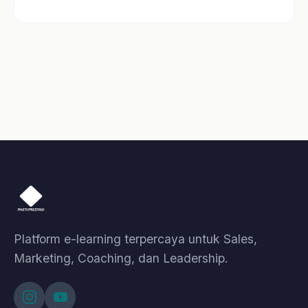
Selling
Motivasi
Leadership
Coaching
A.I. Profiling
Lainnya
Kelas
Artikel
Event
Tentang Kami
Bantuan