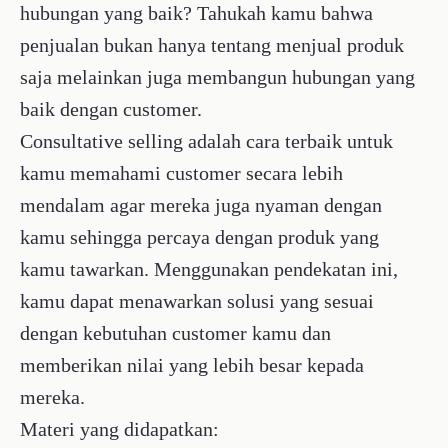
kamu sehingga percaya dengan produk yang
kamu tawarkan. Menggunakan pendekatan ini,
kamu dapat menawarkan solusi yang sesuai
dengan kebutuhan customer kamu dan
memberikan nilai yang lebih besar kepada
mereka.
Materi yang didapatkan:
l
5 consultative sales character
l
Siklus pembelian vs siklus penjualan
l
5 peran buyer dalam proses pembelian
l
Persiapan melakukan riset tentang customer
l
Product & service of corporate capability
l
Tips bangun hubungan
l
Menemukan kebutuhan prospek
l
Presentasi solusi dengan metode sales solution
model
l
Menekan kebutuhan prospek untuk membeli
Atasi keberatan & closing
l