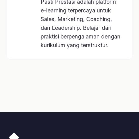
Kategori Kelas
Selling
Motivasi
Leadership
Coaching
A.I. Profiling
Lainnya
Kelas
Artikel
Event